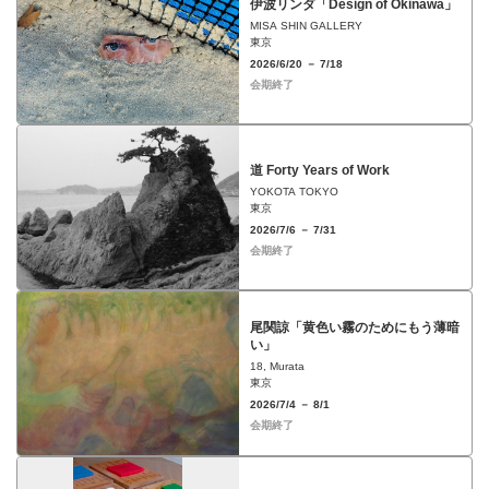
伊波リンダ「Design of Okinawa」
MISA SHIN GALLERY
東京
2026/6/20 － 7/18
会期終了
道 Forty Years of Work
YOKOTA TOKYO
東京
2026/7/6 － 7/31
会期終了
尾関諒「黄色い霧のためにもう薄暗
い」
18, Murata
東京
2026/7/4 － 8/1
会期終了