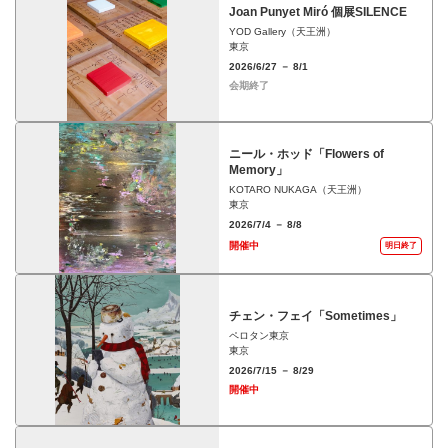
Joan Punyet Miró 個展SILENCE
YOD Gallery（天王洲）
東京
2026/6/27 － 8/1
会期終了
ニール・ホッド「Flowers of
Memory」
KOTARO NUKAGA（天王洲）
東京
2026/7/4 － 8/8
開催中
明日終了
チェン・フェイ「Sometimes」
ペロタン東京
東京
2026/7/15 － 8/29
開催中