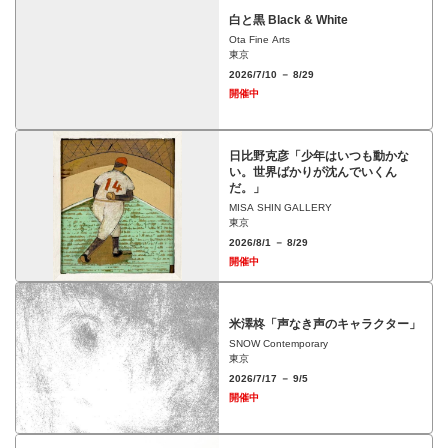
白と黒 Black & White
Ota Fine Arts
東京
2026/7/10 － 8/29
開催中
日比野克彦「少年はいつも動かな
い。世界ばかりが沈んでいくん
だ。」
MISA SHIN GALLERY
東京
2026/8/1 － 8/29
開催中
米澤柊「声なき声のキャラクター」
SNOW Contemporary
東京
2026/7/17 － 9/5
開催中