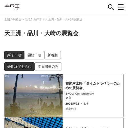
Skip
to
content
全国の展覧会
>
地域から探す
>
天王洲・品川・大崎の展覧会
天王洲・品川・大崎の展覧会
終了日順
開始日順
新着順
会期終了も含む
本日開催のみ
布施琳太郎「タイムトラベラーのた
めの展覧会」
SNOW Contemporary
東京
2026/5/22 － 7/4
会期終了