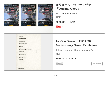
オリオール・ヴィラノヴァ
「Original Copy」
KOTARO NUKAGA
東京
2026/8/1 － 9/12
開催中
As One Draws｜TSCA 20th
Anniversary Group Exhibition
Takuro Someya Contemporary Art
東京
2026/8/15 － 9/13
開催前
8日後開催
1
2
»