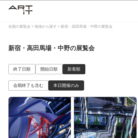
Skip
to
content
全国の展覧会
>
地域から探す
>
新宿・高田馬場・中野の展覧会
新宿・高田馬場・中野の展覧会
終了日順
開始日順
新着順
会期終了も含む
本日開催のみ