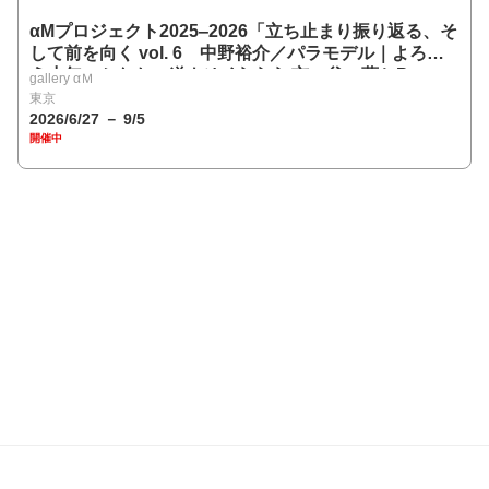
αMプロジェクト2025‒2026「立ち止まり振り返る、そ
して前を向く vol. 6 中野裕介／パラモデル｜よろぼ
う少年、かなたの道をゆく▶▶▶市ヶ谷の夢とP」
gallery αＭ
東京
2026/6/27 － 9/5
開催中