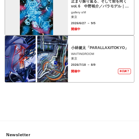
止まり振り返る、そして前を向く
vol. 6 中野裕介／パラモデル｜よ
ろぼう少年、かなたの道をゆく
gallery αＭ
▶▶▶市ヶ谷の夢とP」
東京
2026/6/27 － 9/5
開催中
小林健太「PARALLAX//TOKYO」
WAITINGROOM
東京
2026/7/18 － 8/9
開催中
本日終了
Newsletter