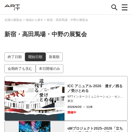
Skip
to
content
全国の展覧会
>
地域から探す
>
新宿・高田馬場・中野の展覧会
新宿・高田馬場・中野の展覧会
終了日順
開始日順
新着順
会期終了も含む
本日開催のみ
ICC アニュアル 2026 遺す／残る
／受けとめる
NTTインターコミュニケーション・センタ
ー［ICC］
東京
2026/6/20 － 11/8
開催中
αMプロジェクト2025‒2026「立ち