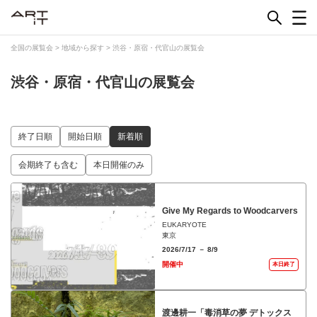
Skip
to
content
全国の展覧会
>
地域から探す
>
渋谷・原宿・代官山の展覧会
渋谷・原宿・代官山の展覧会
終了日順
開始日順
新着順
会期終了も含む
本日開催のみ
Give My Regards to Woodcarvers
EUKARYOTE
東京
2026/7/17 － 8/9
開催中
本日終了
渡邊耕一「毒消草の夢 デトックス