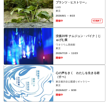
プランツ・ヒストリー」
LAG
東京
2026/8/1 － 8/15
開催中
6日後終了
没後20年 ナムジュン・パイク｜じ
ゅげむ展
ワタリウム美術館
東京
2026/7/19 － 11/23
開催中
心の声をきく わたしを生きる術
（すべ）
東京都渋谷公園通りギャラリー
東京
2026/6/27 － 8/30
開催中