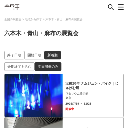
Skip
to
content
全国の展覧会
>
地域から探す
>
六本木・青山・麻布の展覧会
六本木・青山・麻布の展覧会
終了日順
開始日順
新着順
会期終了も含む
本日開催のみ
没後20年 ナムジュン・パイク｜じ
ゅげむ展
ワタリウム美術館
東京
2026/7/19 － 11/23
開催中