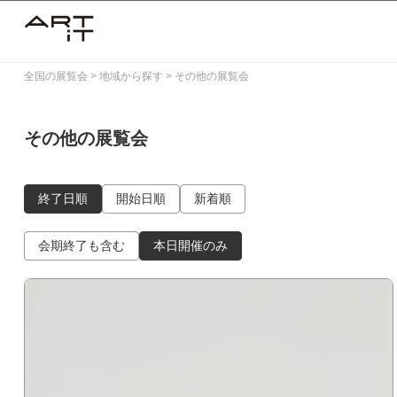
Skip
to
content
全国の展覧会
>
地域から探す
>
その他の展覧会
その他の展覧会
終了日順
開始日順
新着順
会期終了も含む
本日開催のみ