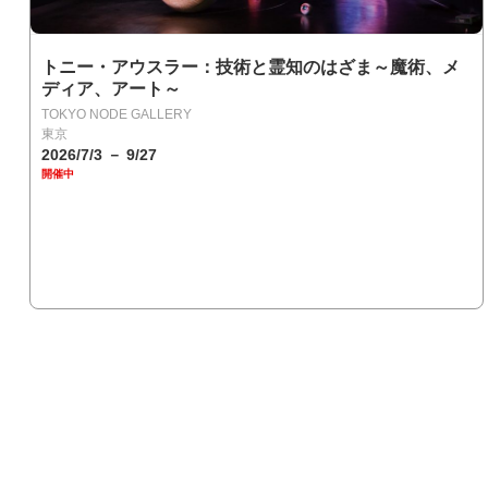
トニー・アウスラー：技術と霊知のはざま～魔術、メ
ディア、アート～
TOKYO NODE GALLERY
東京
2026/7/3 － 9/27
開催中