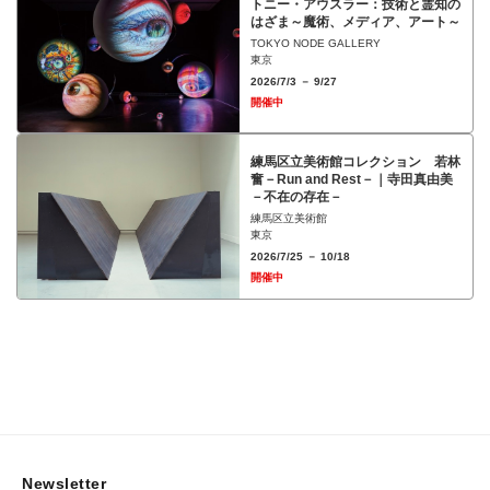
トニー・アウスラー：技術と霊知の
はざま～魔術、メディア、アート～
TOKYO NODE GALLERY
東京
2026/7/3 － 9/27
開催中
練馬区立美術館コレクション 若林
奮－Run and Rest－｜寺田真由美
－不在の存在－
練馬区立美術館
東京
2026/7/25 － 10/18
開催中
Newsletter