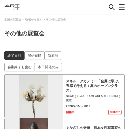
Skip
to
content
全国の展覧会
>
地域から探す
>
その他の展覧会
その他の展覧会
終了日順
開始日順
新着順
会期終了も含む
本日開催のみ
スキル・アカデミー「金属に学ぶ、
五感で考える：夏のオープンクラ
ス」
SKAC (SKWAT KAMEARI ART CENTRE)
東京
2026/7/15 － 8/16
開催中
7日後終了
まなざしの奇跡 日本女性写真家の