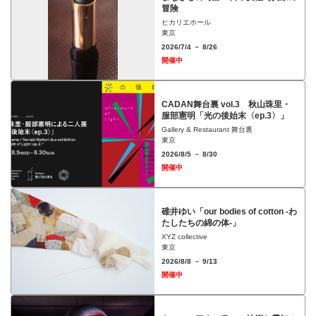
冒険
ヒカリエホール
東京
2026/7/4 － 8/26
開催中
CADAN舞台裏 vol.3 秋山珠里・
服部憲明「光の後始末〈ep.3〉」
Gallery & Restaurant 舞台裏
東京
2026/8/5 － 8/30
開催中
碓井ゆい「our bodies of cotton -わ
たしたちの綿の体-」
XYZ collective
東京
2026/8/8 － 9/13
開催中