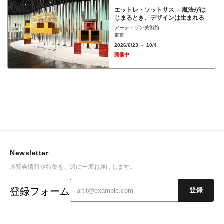
エットレ・ソットサス —魔法がは
じまるとき、デザインは生まれる
アーティゾン美術館
東京
2026/6/23 － 10/4
開催中
Newsletter
展覧会情報や特集を、週に一度お届けします。
登録フォーム
登録