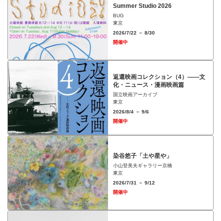
Summer Studio 2026
BUG
東京
2026/7/22 － 8/30
開催中
返還映画コレクション（4）――文
化・ニュース・漫画映画篇
国立映画アーカイブ
東京
2026/8/4 － 9/6
開催中
染谷悠子「土や星や」
小山登美夫ギャラリー京橋
東京
2026/7/31 － 9/12
開催中