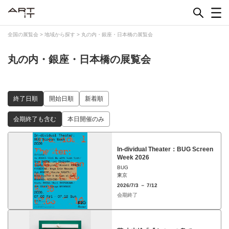
Skip
to
content
全国の展覧会
>
地域から探す
>
丸の内・銀座・日本橋の展覧会
丸の内・銀座・日本橋の展覧会
終了日順
開始日順
新着順
会期終了も含む
本日開催のみ
In-dividual Theater：BUG Screen
Week 2026
BUG
東京
2026/7/3 － 7/12
会期終了