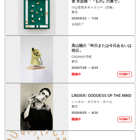
菅 木志雄「『もの』の奥で」
小山登美夫ギャラリー（京橋）
東京
2026/6/12 － 7/18
会期終了
髙山陽介「昨日または今日あるいは
明日」
CADAN大手町
東京
2026/7/28 － 8/15
開催中
8日後終了
LINDER: GODDESS OF THE MIND
シャネル・ネクサス・ホール
東京
2026/6/25 － 8/16
開催中
9日後終了