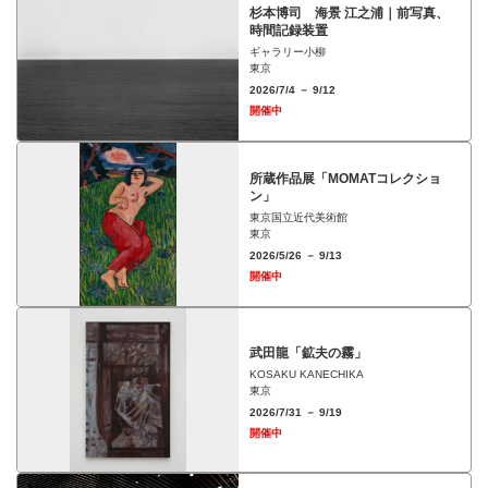
杉本博司 海景 江之浦｜前写真、
時間記録装置
ギャラリー小柳
東京
2026/7/4 － 9/12
開催中
所蔵作品展「MOMATコレクショ
ン」
東京国立近代美術館
東京
2026/5/26 － 9/13
開催中
武田龍「鉱夫の霧」
KOSAKU KANECHIKA
東京
2026/7/31 － 9/19
開催中