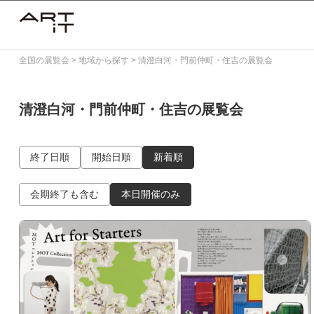
Skip
to
content
全国の展覧会
>
地域から探す
>
清澄白河・門前仲町・住吉の展覧会
清澄白河・門前仲町・住吉の展覧会
終了日順
開始日順
新着順
会期終了も含む
本日開催のみ