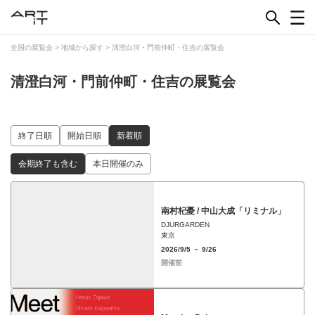
Skip
to
content
全国の展覧会
>
地域から探す
>
清澄白河・門前仲町・住吉の展覧会
清澄白河・門前仲町・住吉の展覧会
終了日順
開始日順
新着順
会期終了も含む
本日開催のみ
南村杞憂 / 中山大成「リミナル」
DJURGARDEN
東京
2026/9/5 － 9/26
開催前