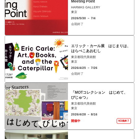
Meeting Point
HARMAS GALLERY
東京
2026/5/30 － 7/4
会期終了
エリック・カール展 はじまりは、
はらぺこあおむし
東京都現代美術館
東京
2026/4/25 － 7/26
会期終了
「MOTコレクション はじめて、
びじゅつ」
東京都現代美術館
東京
2026/4/28 － 8/16
開催中
9日後終了