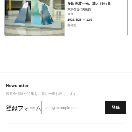
多田美波―光、凛と ゆれる
東京都現代美術館
東京
2026/8/29 － 12/6
開催前
Newsletter
展覧会情報や特集を、週に一度お届けします。
登録フォーム
登録