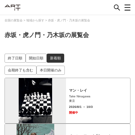
Skip
to
content
全国の展覧会
>
地域から探す
>
赤坂・虎ノ門・乃木坂の展覧会
赤坂・虎ノ門・乃木坂の展覧会
終了日順
開始日順
新着順
会期終了も含む
本日開催のみ
マン・レイ
Take Ninagawa
東京
2026/8/1 － 10/3
開催中