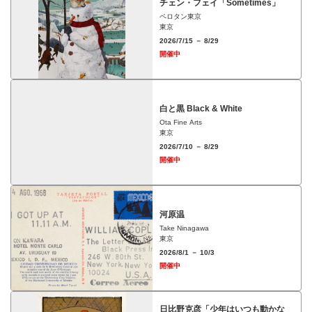
チェン・フェイ「Sometimes」
ペロタン東京
東京
2026/7/15 － 8/29
開催中
白と黒 Black & White
Ota Fine Arts
東京
2026/7/10 － 8/29
開催中
河原温
Take Ninagawa
東京
2026/8/1 － 10/3
開催中
日比野克彦「少年はいつも動かな