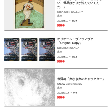
い。世界ばかりが沈んでいくん
だ。」
MISA SHIN GALLERY
東京
2026/8/1 － 8/29
開催中
オリオール・ヴィラノヴァ
「Original Copy」
KOTARO NUKAGA
東京
2026/8/1 － 9/12
開催中
米澤柊「声なき声のキャラクター」
SNOW Contemporary
東京
2026/7/17 － 9/5
開催中