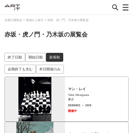
Skip
to
content
全国の展覧会
>
地域から探す
>
赤坂・虎ノ門・乃木坂の展覧会
赤坂・虎ノ門・乃木坂の展覧会
終了日順
開始日順
新着順
会期終了も含む
本日開催のみ
マン・レイ
Take Ninagawa
東京
2026/8/1 － 10/3
開催中