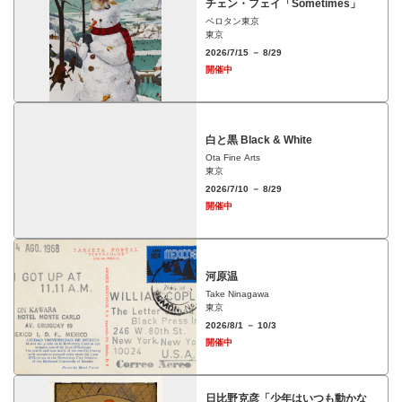
チェン・フェイ「Sometimes」
ペロタン東京
東京
2026/7/15 － 8/29
開催中
白と黒 Black & White
Ota Fine Arts
東京
2026/7/10 － 8/29
開催中
河原温
Take Ninagawa
東京
2026/8/1 － 10/3
開催中
日比野克彦「少年はいつも動かな