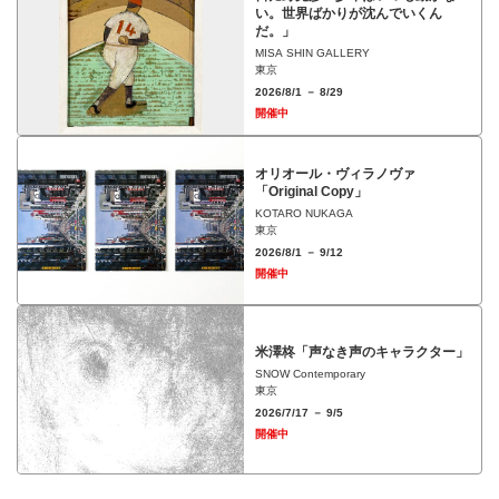
い。世界ばかりが沈んでいくん
だ。」
MISA SHIN GALLERY
東京
2026/8/1 － 8/29
開催中
オリオール・ヴィラノヴァ
「Original Copy」
KOTARO NUKAGA
東京
2026/8/1 － 9/12
開催中
米澤柊「声なき声のキャラクター」
SNOW Contemporary
東京
2026/7/17 － 9/5
開催中