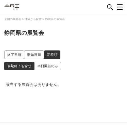
Skip
to
content
全国の展覧会
>
地域から探す
>
静岡県の展覧会
静岡県の展覧会
終了日順
開始日順
新着順
会期終了も含む
本日開催のみ
該当する展覧会はありません。