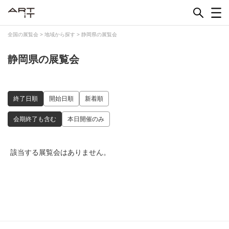
Skip
to
content
全国の展覧会
>
地域から探す
>
静岡県の展覧会
静岡県の展覧会
終了日順
開始日順
新着順
会期終了も含む
本日開催のみ
該当する展覧会はありません。