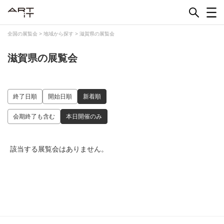
Skip
to
content
全国の展覧会
>
地域から探す
>
滋賀県の展覧会
滋賀県の展覧会
終了日順
開始日順
新着順
会期終了も含む
本日開催のみ
該当する展覧会はありません。