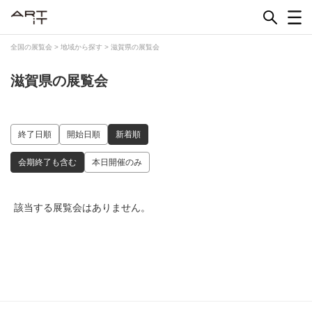
Skip
to
content
全国の展覧会
>
地域から探す
>
滋賀県の展覧会
滋賀県の展覧会
終了日順
開始日順
新着順
会期終了も含む
本日開催のみ
該当する展覧会はありません。