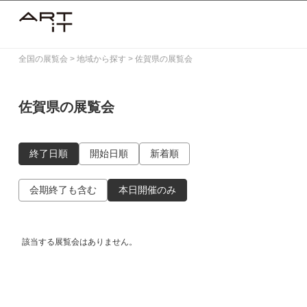
Skip
to
content
全国の展覧会
>
地域から探す
>
佐賀県の展覧会
佐賀県の展覧会
終了日順
開始日順
新着順
会期終了も含む
本日開催のみ
該当する展覧会はありません。