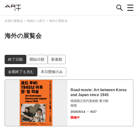
Skip
to
content
全国の展覧会
>
地域から探す
>
海外の展覧会
海外の展覧会
終了日順
開始日順
新着順
会期終了も含む
本日開催のみ
Road movie: Art between Korea
and Japan since 1945
韓国国立現代美術館 果川館
韓国
2026/5/14 － 9/27
開催中