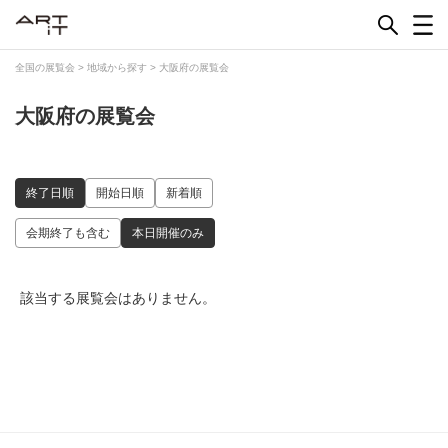
Skip
to
content
全国の展覧会
>
地域から探す
>
大阪府の展覧会
大阪府の展覧会
終了日順
開始日順
新着順
会期終了も含む
本日開催のみ
該当する展覧会はありません。