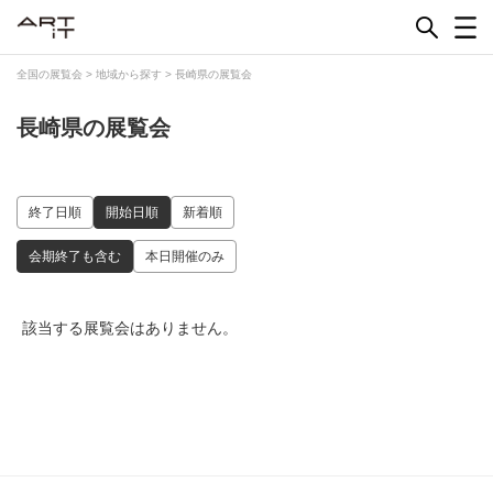
Skip
to
content
全国の展覧会
>
地域から探す
>
長崎県の展覧会
長崎県の展覧会
終了日順
開始日順
新着順
会期終了も含む
本日開催のみ
該当する展覧会はありません。