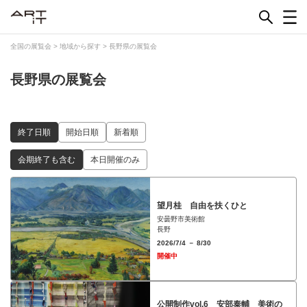
Skip
to
content
全国の展覧会
>
地域から探す
>
長野県の展覧会
長野県の展覧会
終了日順
開始日順
新着順
会期終了も含む
本日開催のみ
望月桂 自由を扶くひと
安曇野市美術館
長野
2026/7/4 － 8/30
開催中
公開制作vol.6 安部泰輔 美術の