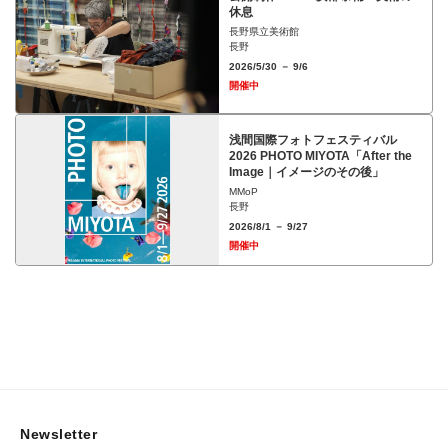
休息
長野県立美術館
長野
2026/5/30 － 9/6
開催中
浅間国際フォトフェスティバル
2026 PHOTO MIYOTA「After the
Image｜イメージのその後」
MMoP
長野
2026/8/1 － 9/27
開催中
Newsletter