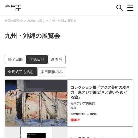
Skip
to
content
全国の展覧会
>
地域から探す
>
九州・沖縄の展覧会
九州・沖縄の展覧会
終了日順
開始日順
新着順
会期終了も含む
本日開催のみ
コレクション展「アジア美術の歩き
方 東アジア編 近さと違いをめぐ
る旅」
福岡アジア美術館
福岡
2026/4/18 － 8/30
開催中