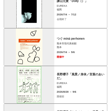
諫山元貴「Dolly（）」
EUREKA
福岡
2026/7/4 － 7/12
会期終了
つぐ minä perhonen
熊本市現代美術館
熊本
2026/7/4 － 9/6
開催中
長野櫻子「風景／身体／言葉のあい
だ」
EUREKA
福岡
2026/8/28 － 9/6
開催前