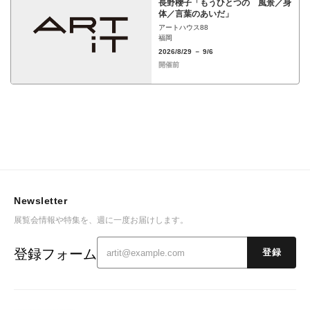
長野櫻子「もうひとつの 風景／身
体／言葉のあいだ」
アートハウス88
福岡
2026/8/29 － 9/6
開催前
Newsletter
展覧会情報や特集を、週に一度お届けします。
登録フォーム
登録