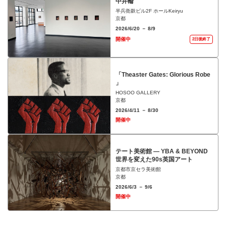
中井輪
半兵衛麸ビル2F ホールKeiryu
京都
2026/6/20 － 8/9
開催中
2日後終了
「Theaster Gates: Glorious Robe
」
HOSOO GALLERY
京都
2026/4/11 － 8/30
開催中
テート美術館 ― YBA & BEYOND
世界を変えた90s英国アート
京都市京セラ美術館
京都
2026/6/3 － 9/6
開催中