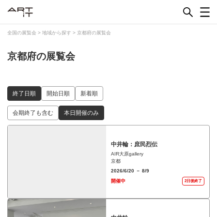
Skip
to
content
全国の展覧会
>
地域から探す
>
京都府の展覧会
京都府の展覧会
終了日順
開始日順
新着順
会期終了も含む
本日開催のみ
中井輪：庶民烈伝
AIR大原gallery
京都
2026/6/20 － 8/9
開催中
2日後終了