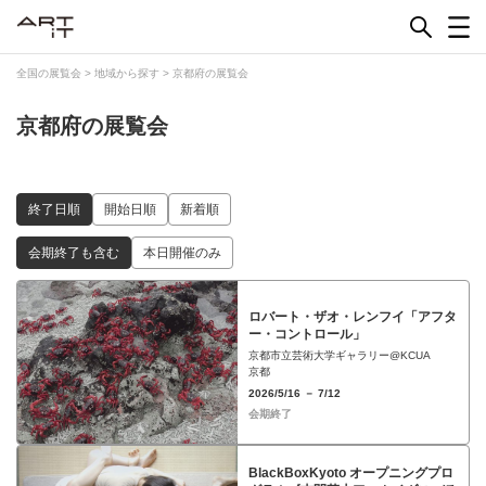
Skip
to
content
全国の展覧会
>
地域から探す
>
京都府の展覧会
京都府の展覧会
終了日順
開始日順
新着順
会期終了も含む
本日開催のみ
ロバート・ザオ・レンフイ「アフタ
ー・コントロール」
京都市立芸術大学ギャラリー@KCUA
京都
2026/5/16 － 7/12
会期終了
BlackBoxKyoto オープニングプロ