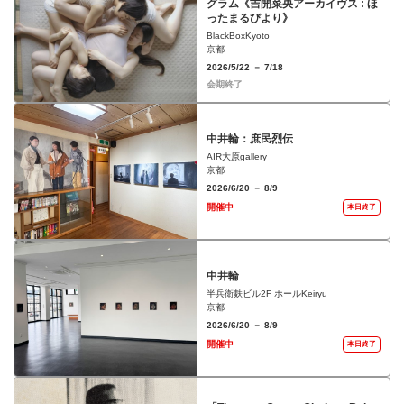
グラム《吉開菜央アーカイヴス : ほ
ったまるびより》
BlackBoxKyoto
京都
2026/5/22 － 7/18
会期終了
中井輪：庶民烈伝
AIR大原gallery
京都
2026/6/20 － 8/9
開催中
本日終了
中井輪
半兵衛麸ビル2F ホールKeiryu
京都
2026/6/20 － 8/9
開催中
本日終了