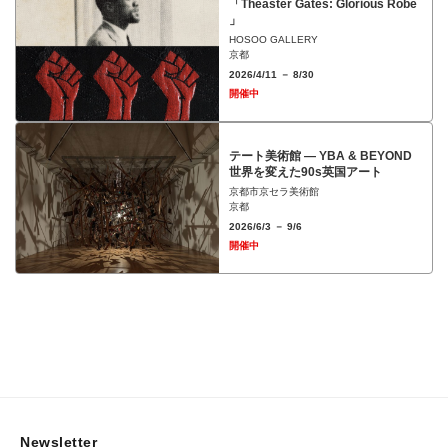
「Theaster Gates: Glorious Robe
」
HOSOO GALLERY
京都
2026/4/11 － 8/30
開催中
テート美術館 ― YBA & BEYOND
世界を変えた90s英国アート
京都市京セラ美術館
京都
2026/6/3 － 9/6
開催中
Newsletter