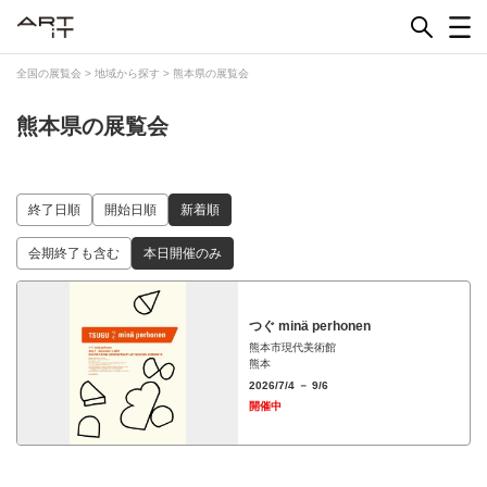
Skip
to
content
全国の展覧会
>
地域から探す
>
熊本県の展覧会
熊本県の展覧会
終了日順
開始日順
新着順
会期終了も含む
本日開催のみ
つぐ minä perhonen
熊本市現代美術館
熊本
2026/7/4 － 9/6
開催中