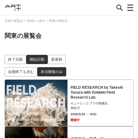
Skip
to
content
全国の展覧会
>
地域から探す
>
関東の展覧会
関東の展覧会
終了日順
開始日順
新着順
会期終了も含む
本日開催のみ
FIELD RESEARCH by Takeshi
Yasura with Goldwin Field
Research Lab.
キュービックプラザ新横浜
神奈川
2026/2/16 － 8/31
開催中