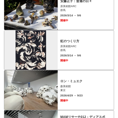
安藤正子：普通の日々
原美術館ARC
群馬
2026/3/14 － 9/6
開催中
虹のつくり方
原美術館ARC
群馬
2026/3/14 － 9/6
開催中
ロン・ミュエク
森美術館
東京
2026/4/29 － 9/23
開催中
MAMリサーチ012：ディアスポ