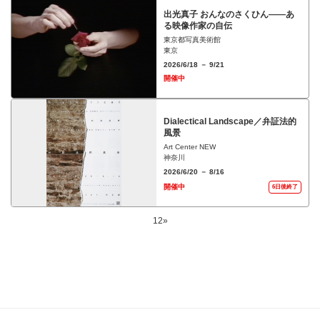
出光真子 おんなのさくひん――あ
る映像作家の自伝
東京都写真美術館
東京
2026/6/18 － 9/21
開催中
Dialectical Landscape／弁証法的
風景
Art Center NEW
神奈川
2026/6/20 － 8/16
開催中
6日後終了
1
2
»