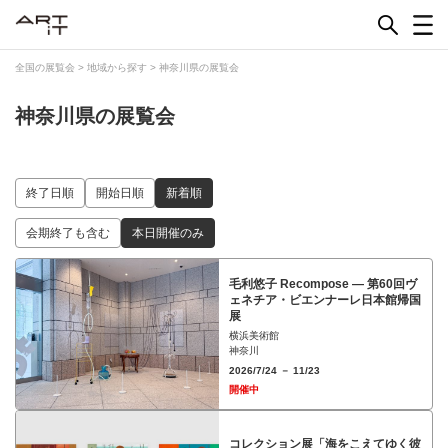
Skip
to
content
全国の展覧会
>
地域から探す
>
神奈川県の展覧会
神奈川県の展覧会
終了日順
開始日順
新着順
会期終了も含む
本日開催のみ
毛利悠子 Recompose ― 第60回ヴ
ェネチア・ビエンナーレ日本館帰国
展
横浜美術館
神奈川
2026/7/24 － 11/23
開催中
コレクション展「海をこえてゆく彼