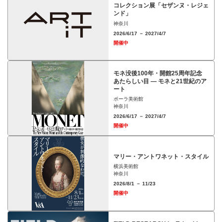
コレクション展「セザンヌ・レジェ
ンド」
神奈川
2026/6/17 － 2027/4/7
開催中
モネ没後100年・開館25周年記念
あたらしい目 ― モネと21世紀のア
ート
ポーラ美術館
神奈川
2026/6/17 － 2027/4/7
開催中
マリー・アントワネット・スタイル
横浜美術館
神奈川
2026/8/1 － 11/23
開催中