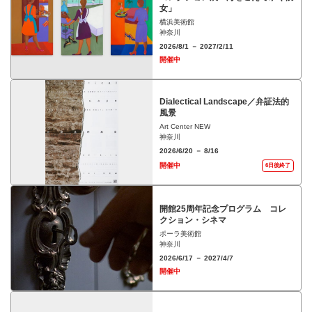
女」
横浜美術館
神奈川
2026/8/1 － 2027/2/11
開催中
Dialectical Landscape／弁証法的
風景
Art Center NEW
神奈川
2026/6/20 － 8/16
開催中
6日後終了
開館25周年記念プログラム コレ
クション・シネマ
ポーラ美術館
神奈川
2026/6/17 － 2027/4/7
開催中