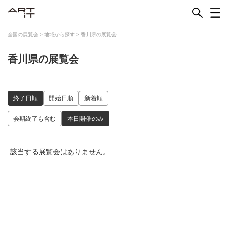
Skip
to
content
全国の展覧会
>
地域から探す
>
香川県の展覧会
香川県の展覧会
終了日順
開始日順
新着順
会期終了も含む
本日開催のみ
該当する展覧会はありません。