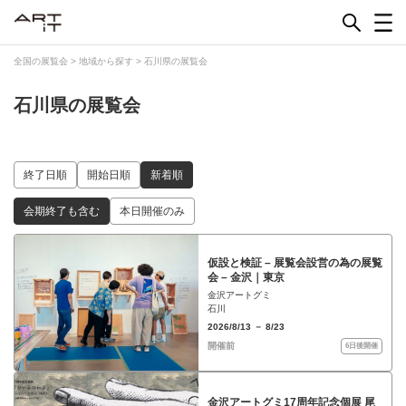
Skip
to
content
全国の展覧会
>
地域から探す
>
石川県の展覧会
石川県の展覧会
終了日順
開始日順
新着順
会期終了も含む
本日開催のみ
仮設と検証 – 展覧会設営の為の展覧
会 – 金沢｜東京
金沢アートグミ
石川
2026/8/13 － 8/23
開催前
6日後開催
金沢アートグミ17周年記念個展 尾