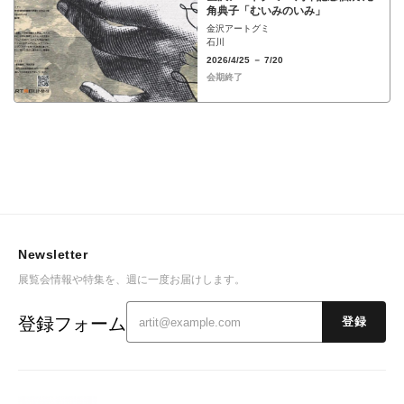
角典子「むいみのいみ」
金沢アートグミ
石川
2026/4/25 － 7/20
会期終了
Newsletter
展覧会情報や特集を、週に一度お届けします。
登録フォーム
登録