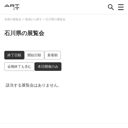
Skip
to
content
全国の展覧会
>
地域から探す
>
石川県の展覧会
石川県の展覧会
終了日順
開始日順
新着順
会期終了も含む
本日開催のみ
該当する展覧会はありません。