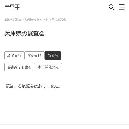
Skip
to
content
全国の展覧会
>
地域から探す
>
兵庫県の展覧会
兵庫県の展覧会
終了日順
開始日順
新着順
会期終了も含む
本日開催のみ
該当する展覧会はありません。