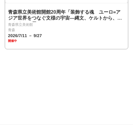
青森県立美術館開館20周年「装飾する魂 ユーロ=ア
ジア世界をつなぐ文様の宇宙―縄文、ケルトから、ね
ぶたまで」展
青森県立美術館
青森
2026/7/11 － 9/27
開催中