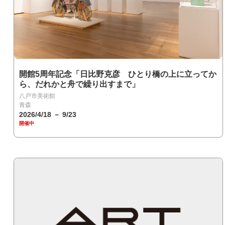
開館5周年記念「日比野克彦 ひとり橋の上に立ってか
ら、だれかと舟で繰り出すまで」
八戸市美術館
青森
2026/4/18 － 9/23
開催中