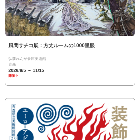
⾵間サチコ展：⽅丈ルームの1000⾥眼
弘前れんが倉庫美術館
青森
2026/6/5 － 11/15
開催中