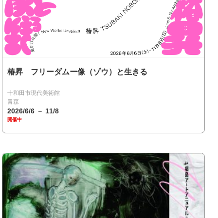
椿昇 フリーダムー像（ゾウ）と⽣きる
十和田市現代美術館
青森
2026/6/6 － 11/8
開催中