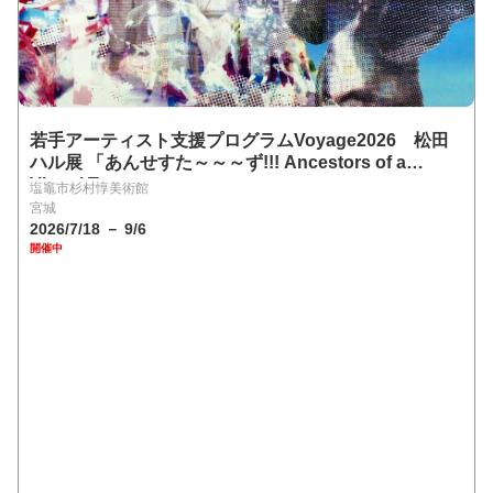
若手アーティスト支援プログラムVoyage2026 松田
ハル展 「あんせすた～～～ず!!! Ancestors of a
Virtual Town」
塩竈市杉村惇美術館
宮城
2026/7/18 － 9/6
開催中