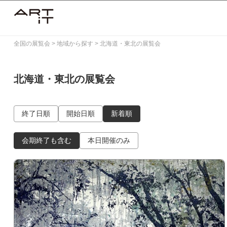
Skip
to
content
全国の展覧会
>
地域から探す
>
北海道・東北の展覧会
北海道・東北の展覧会
終了日順
開始日順
新着順
会期終了も含む
本日開催のみ