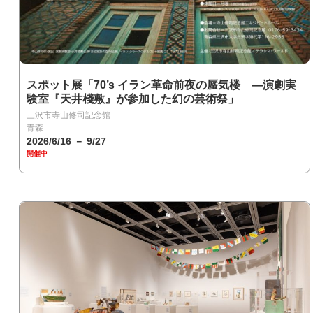
スポット展「70’s イラン革命前夜の蜃気楼 ―演劇実
験室『天井棧敷』が参加した幻の芸術祭」
三沢市寺山修司記念館
青森
2026/6/16 － 9/27
開催中