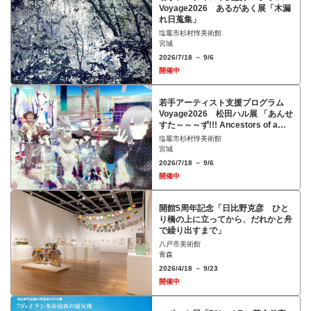
Voyage2026 あるがあく展「木漏
れ日蒐集」
塩竈市杉村惇美術館
宮城
2026/7/18 － 9/6
開催中
若手アーティスト支援プログラム
Voyage2026 松田ハル展 「あんせ
すた～～～ず!!! Ancestors of a
Virtual Town」
塩竈市杉村惇美術館
宮城
2026/7/18 － 9/6
開催中
開館5周年記念「日比野克彦 ひと
り橋の上に立ってから、だれかと舟
で繰り出すまで」
八戸市美術館
青森
2026/4/18 － 9/23
開催中