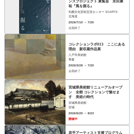
ンスプロジェクト 展覧会 永田康
祐『風を掘る』
札幌文化芸術交流センター SCARTS
北海道
2026/7/10 － 7/20
会期終了
コレクションラボ013 ここにある
理由 新収蔵作品展
八戸市美術館
青森
2026/3/28 － 7/20
会期終了
宮城県美術館リニューアルオープ
ン 全館 コレクションで魅せま
す 美術の時代
宮城県美術館
宮城
2026/6/20 － 8/23
開催中
若手アーティスト支援プログラム