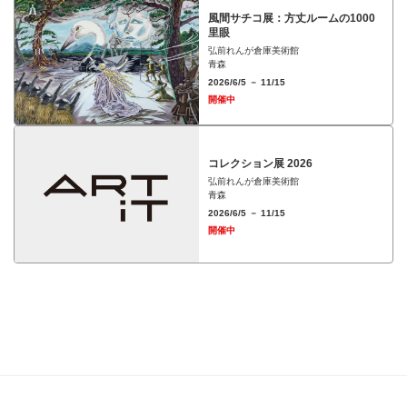
⾵間サチコ展：⽅丈ルームの1000
⾥眼
弘前れんが倉庫美術館
青森
2026/6/5 － 11/15
開催中
コレクション展 2026
弘前れんが倉庫美術館
青森
2026/6/5 － 11/15
開催中