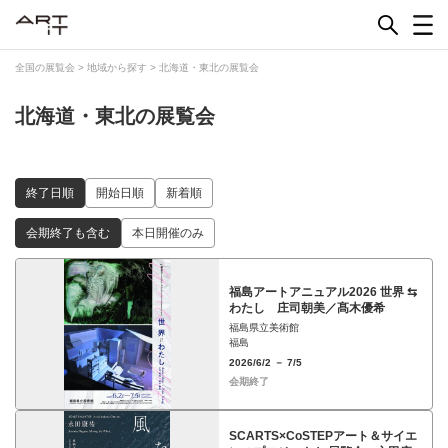
Skip
to
content
全国の展覧会
>
地域から探す
>
北海道・東北の展覧会
北海道・東北の展覧会
終了日順
開始日順
新着順
会期終了も含む
本日開催のみ
福島アートアニュアル2026 世界 ⇆
わたし 庄司朝美／髙木優希
福島県立美術館
福島
2026/6/2 － 7/5
会期終了
SCARTS×CoSTEPアート＆サイエ