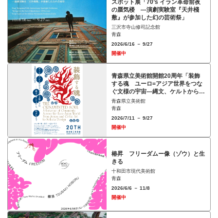
スポット展「70’s イラン革命前夜
の蜃気楼 ―演劇実験室『天井棧
敷』が参加した幻の芸術祭」
三沢市寺山修司記念館
青森
2026/6/16 － 9/27
開催中
青森県立美術館開館20周年「装飾
する魂 ユーロ=アジア世界をつな
ぐ文様の宇宙―縄文、ケルトから、
ねぶたまで」展
青森県立美術館
青森
2026/7/11 － 9/27
開催中
椿昇 フリーダムー像（ゾウ）と⽣
きる
十和田市現代美術館
青森
2026/6/6 － 11/8
開催中