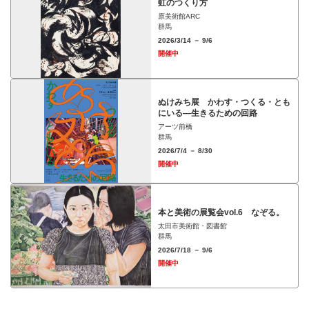
虹のつくり方
原美術館ARC
群馬
2026/3/14 － 9/6
開催中
ぬけみち展 かわす・つくる・とも
にいる―生きるための回路
アーツ前橋
群馬
2026/7/4 － 8/30
開催中
本と美術の展覧会vol.6 なぞる。
太田市美術館・図書館
群馬
2026/7/18 － 9/6
開催中