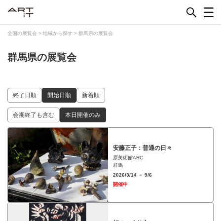
Skip
to
content
全国の展覧会
>
地域から探す
>
群馬県の展覧会
群馬県の展覧会
終了日順
開始日順
新着順
会期終了も含む
本日開催のみ
安藤正子：普通の日々
原美術館ARC
群馬
2026/3/14 － 9/6
開催中