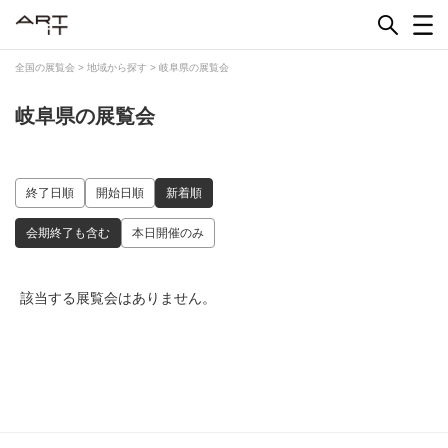
Skip
to
content
全国の展覧会
>
地域から探す
>
岐阜県の展覧会
岐阜県の展覧会
終了日順
開始日順
新着順
会期終了も含む
本日開催のみ
該当する展覧会はありません。