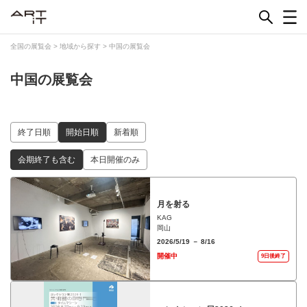
Skip
to
content
全国の展覧会
>
地域から探す
>
中国の展覧会
中国の展覧会
終了日順
開始日順
新着順
会期終了も含む
本日開催のみ
月を射る
KAG
岡山
2026/5/19 － 8/16
開催中
9日後終了