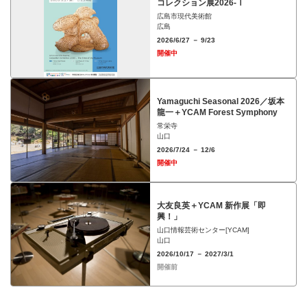
コレクション展2026-Ⅰ
広島市現代美術館
広島
2026/6/27 － 9/23
開催中
Yamaguchi Seasonal 2026／坂本
龍一＋YCAM Forest Symphony
常栄寺
山口
2026/7/24 － 12/6
開催中
大友良英＋YCAM 新作展「即
興！」
山口情報芸術センター[YCAM]
山口
2026/10/17 － 2027/3/1
開催前