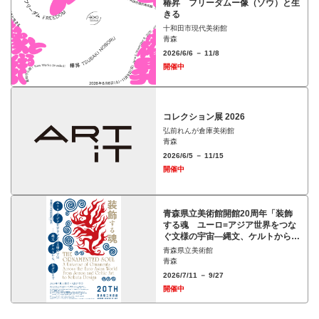
椿昇 フリーダムー像（ゾウ）と⽣
きる
十和田市現代美術館
青森
2026/6/6 － 11/8
開催中
コレクション展 2026
弘前れんが倉庫美術館
青森
2026/6/5 － 11/15
開催中
青森県立美術館開館20周年「装飾
する魂 ユーロ=アジア世界をつな
ぐ文様の宇宙―縄文、ケルトから、
ねぶたまで」展
青森県立美術館
青森
2026/7/11 － 9/27
開催中