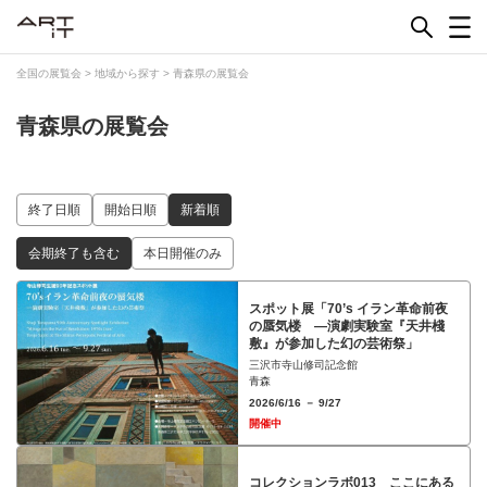
Skip
to
content
全国の展覧会
>
地域から探す
>
青森県の展覧会
青森県の展覧会
終了日順
開始日順
新着順
会期終了も含む
本日開催のみ
スポット展「70’s イラン革命前夜
の蜃気楼 ―演劇実験室『天井棧
敷』が参加した幻の芸術祭」
三沢市寺山修司記念館
青森
2026/6/16 － 9/27
開催中
コレクションラボ013 ここにある