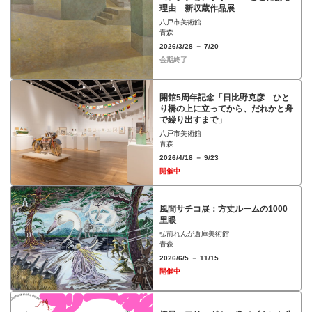
理由 新収蔵作品展
八戸市美術館
青森
2026/3/28 － 7/20
会期終了
開館5周年記念「日比野克彦 ひと
り橋の上に立ってから、だれかと舟
で繰り出すまで」
八戸市美術館
青森
2026/4/18 － 9/23
開催中
⾵間サチコ展：⽅丈ルームの1000
⾥眼
弘前れんが倉庫美術館
青森
2026/6/5 － 11/15
開催中