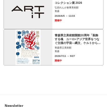
コレクション展 2026
弘前れんが倉庫美術館
青森
2026/6/5 － 11/15
開催中
青森県立美術館開館20周年「装飾
する魂 ユーロ=アジア世界をつな
ぐ文様の宇宙―縄文、ケルトから、
ねぶたまで」展
青森県立美術館
青森
2026/7/11 － 9/27
開催中
Newsletter