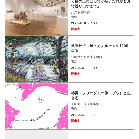
り橋の上に立ってから、だれかと舟
で繰り出すまで」
八戸市美術館
青森
2026/4/18 － 9/23
開催中
⾵間サチコ展：⽅丈ルームの1000
⾥眼
弘前れんが倉庫美術館
青森
2026/6/5 － 11/15
開催中
椿昇 フリーダムー像（ゾウ）と⽣
きる
十和田市現代美術館
青森
2026/6/6 － 11/8
開催中