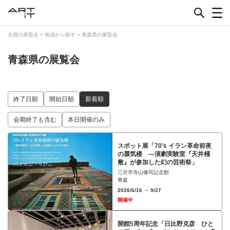
Skip
to
content
全国の展覧会
>
地域から探す
>
青森県の展覧会
青森県の展覧会
終了日順
開始日順
新着順
会期終了も含む
本日開催のみ
スポット展「70’s イラン革命前夜
の蜃気楼 ―演劇実験室『天井棧
敷』が参加した幻の芸術祭」
三沢市寺山修司記念館
青森
2026/6/16 － 9/27
開催中
開館5周年記念「日比野克彦 ひと