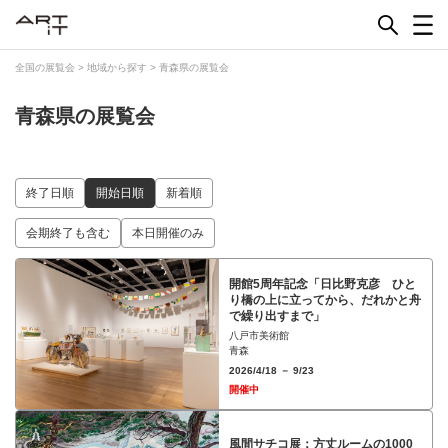
Skip
to
content
全国の展覧会
>
地域から探す
>
青森県の展覧会
青森県の展覧会
終了日順
開始日順
新着順
会期終了も含む
本日開催のみ
開館5周年記念「日比野克彦 ひと
り橋の上に立ってから、だれかと舟
で繰り出すまで」
八戸市美術館
青森
2026/4/18 － 9/23
開催中
⾵間サチコ展：⽅丈ルームの1000