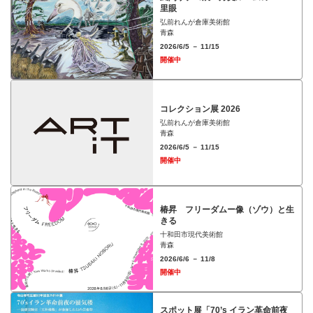
⾥眼
弘前れんが倉庫美術館
青森
2026/6/5 － 11/15
開催中
コレクション展 2026
弘前れんが倉庫美術館
青森
2026/6/5 － 11/15
開催中
椿昇 フリーダムー像（ゾウ）と⽣
きる
十和田市現代美術館
青森
2026/6/6 － 11/8
開催中
スポット展「70’s イラン革命前夜