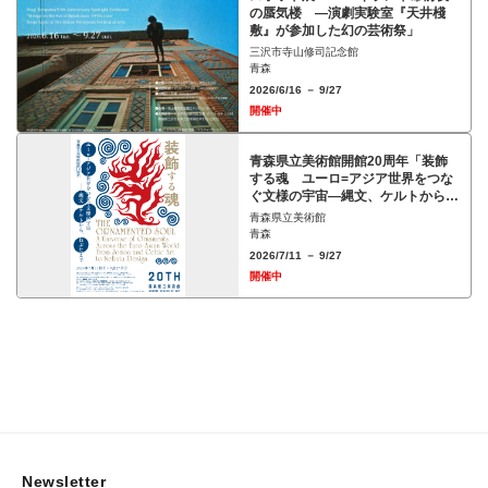
の蜃気楼 ―演劇実験室『天井棧
敷』が参加した幻の芸術祭」
三沢市寺山修司記念館
青森
2026/6/16 － 9/27
開催中
青森県立美術館開館20周年「装飾
する魂 ユーロ=アジア世界をつな
ぐ文様の宇宙―縄文、ケルトから、
ねぶたまで」展
青森県立美術館
青森
2026/7/11 － 9/27
開催中
Newsletter