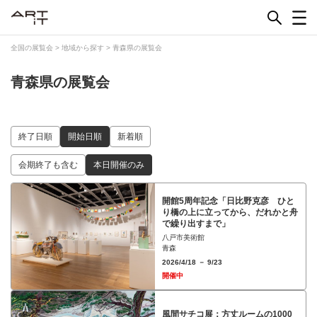
Skip
to
content
全国の展覧会
>
地域から探す
>
青森県の展覧会
青森県の展覧会
終了日順
開始日順
新着順
会期終了も含む
本日開催のみ
開館5周年記念「日比野克彦 ひと
り橋の上に立ってから、だれかと舟
で繰り出すまで」
八戸市美術館
青森
2026/4/18 － 9/23
開催中
⾵間サチコ展：⽅丈ルームの1000