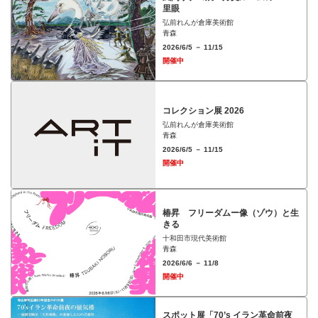
⾥眼
弘前れんが倉庫美術館
青森
2026/6/5 － 11/15
開催中
コレクション展 2026
弘前れんが倉庫美術館
青森
2026/6/5 － 11/15
開催中
椿昇 フリーダムー像（ゾウ）と⽣
きる
十和田市現代美術館
青森
2026/6/6 － 11/8
開催中
スポット展「70’s イラン革命前夜