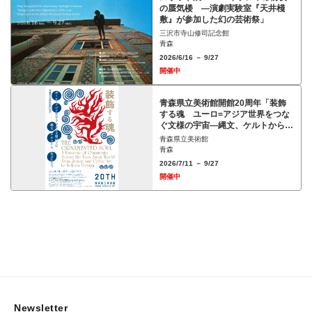
の蜃気楼 ―演劇実験室『天井棧
敷』が参加した幻の芸術祭」
三沢市寺山修司記念館
青森
2026/6/16 － 9/27
開催中
青森県立美術館開館20周年「装飾
する魂 ユーロ=アジア世界をつな
ぐ文様の宇宙―縄文、ケルトから、
ねぶたまで」展
青森県立美術館
青森
2026/7/11 － 9/27
開催中
Newsletter