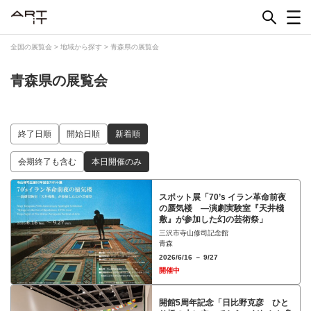
Skip
to
content
全国の展覧会
>
地域から探す
>
青森県の展覧会
青森県の展覧会
終了日順
開始日順
新着順
会期終了も含む
本日開催のみ
スポット展「70’s イラン革命前夜
の蜃気楼 ―演劇実験室『天井棧
敷』が参加した幻の芸術祭」
三沢市寺山修司記念館
青森
2026/6/16 － 9/27
開催中
開館5周年記念「日比野克彦 ひと