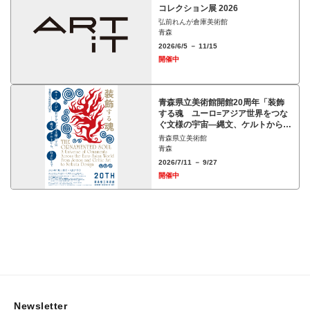
コレクション展 2026
弘前れんが倉庫美術館
青森
2026/6/5 － 11/15
開催中
青森県立美術館開館20周年「装飾
する魂 ユーロ=アジア世界をつな
ぐ文様の宇宙―縄文、ケルトから、
ねぶたまで」展
青森県立美術館
青森
2026/7/11 － 9/27
開催中
Newsletter