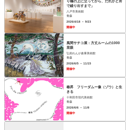
り橋の上に立ってから、だれかと舟
で繰り出すまで」
八戸市美術館
青森
2026/4/18 － 9/23
開催中
⾵間サチコ展：⽅丈ルームの1000
⾥眼
弘前れんが倉庫美術館
青森
2026/6/5 － 11/15
開催中
椿昇 フリーダムー像（ゾウ）と⽣
きる
十和田市現代美術館
青森
2026/6/6 － 11/8
開催中